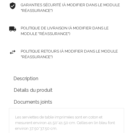
GARANTIES SÉCURITÉ (À MODIFIER DANS LE MODULE
"RÉASSURANCE")
POLITIQUE DE LIVRAISON (À MODIFIER DANS LE
MODULE "RÉASSURANCE")
POLITIQUE RETOURS (À MODIFIER DANS LE MODULE
"RÉASSURANCE")
Description
Détails du produit
Documents joints
Les serviettes de table imprimées sont en coton et
mesurent environ 41.50*41.50 cm. Celles en lin bleu font
environ 37.50*37.50 cm.