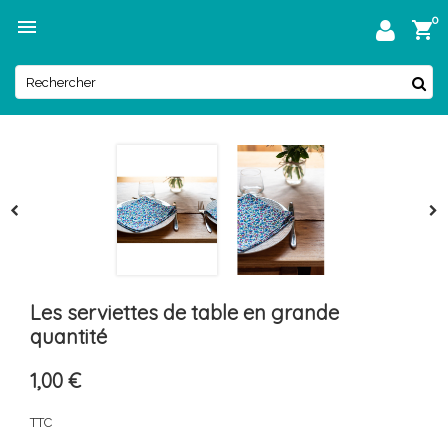
0
menu

Les serviettes de table en grande
quantité
1,00 €
TTC