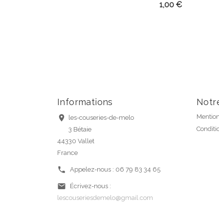
Prix
Prix
1,00 €
1,00 €
Informations
Notr
Mention

les-couseries-de-melo
Conditio
3 Bétaie
44330 Vallet
France

Appelez-nous :
06 79 83 34 65

Écrivez-nous :
lescouseriesdemelo@gmail.com