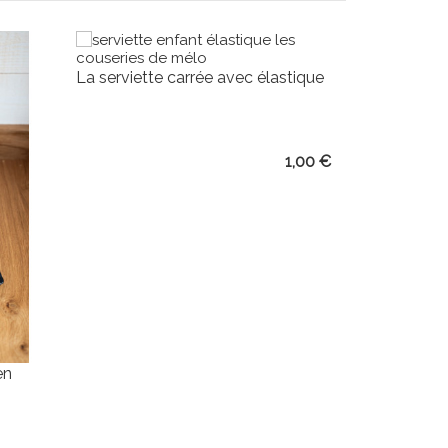
La serviette carrée avec élastique
Prix
1,00 €
en
Pochette e