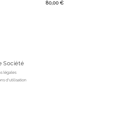
Prix
80,00 €
e Société
s légales
ns d'utilisation