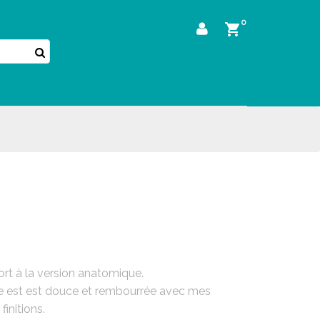
0

ort à la version anatomique.
he est est douce et rembourrée avec mes
finitions.