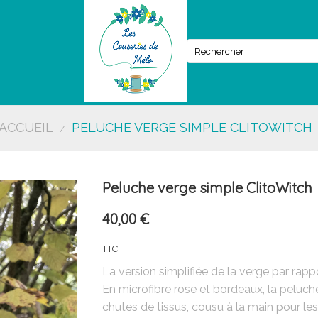
ACCUEIL
PELUCHE VERGE SIMPLE CLITOWITCH
Peluche verge simple ClitoWitch
40,00 €
TTC
La version simplifiée de la verge par rapp
En microfibre rose et bordeaux, la peluc
chutes de tissus, cousu à la main pour les 